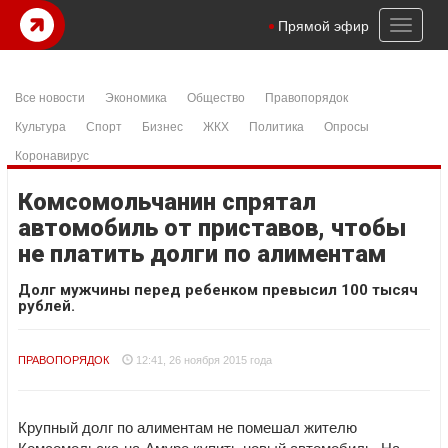
Toggl
Прямой эфир
naviga
Все новости
Экономика
Общество
Правопорядок
Культура
Спорт
Бизнес
ЖКХ
Политика
Опросы
Коронавирус
Комсомольчанин спрятал
автомобиль от приставов, чтобы
не платить долги по алиментам
Долг мужчины перед ребенком превысил 100 тысяч
рублей.
ПРАВОПОРЯДОК
12:41, 26 ноября 2015 года
Крупный долг по алиментам не помешал жителю
Комсомольска-на-Амуре купить новый автомобиль. На