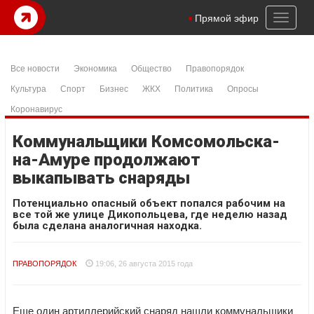
Toggl
Прямой эфир
naviga
Все новости
Экономика
Общество
Правопорядок
Культура
Спорт
Бизнес
ЖКХ
Политика
Опросы
Коронавирус
Коммунальщики Комсомольска-
на-Амуре продолжают
выкапывать снаряды
Потенциально опасный объект попался рабочим на
все той же улице Дикопольцева, где неделю назад
была сделана аналогичная находка.
ПРАВОПОРЯДОК
19:06, 26 августа 2015 года
Еще один артиллерийский снаряд нашли коммунальщики