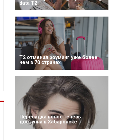
data T2
Т2 отменил роуминг уже более
чем в 70 странах
Пересадка волос теперь
доступна в Хабаровске