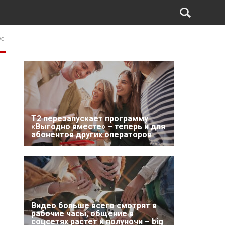
ус
Т2 перезапускает программу
«Выгодно вместе» – теперь и для
абонентов других операторов
Видео больше всего смотрят в
рабочие часы, общение в
соцсетях растет к полуночи – big