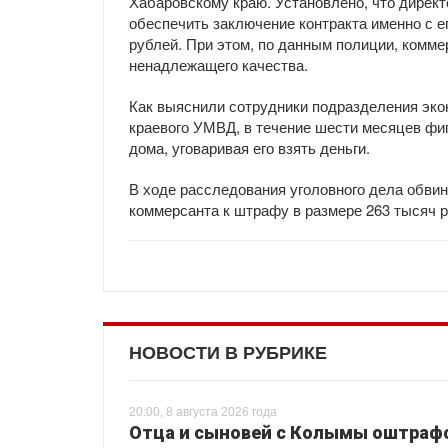
Хабаровскому краю. Установлено, что директ
обеспечить заключение контракта именно с 
рублей. При этом, по данным полиции, комм
ненадлежащего качества.
Как выяснили сотрудники подразделения эко
краевого УМВД, в течение шести месяцев фиг
дома, уговаривая его взять деньги.
В ходе расследования уголовного дела обви
коммерсанта к штрафу в размере 263 тысяч р
НОВОСТИ В РУБРИКЕ
20:00, 8 августа 2026 года
Отца и сыновей с Колымы оштрафо