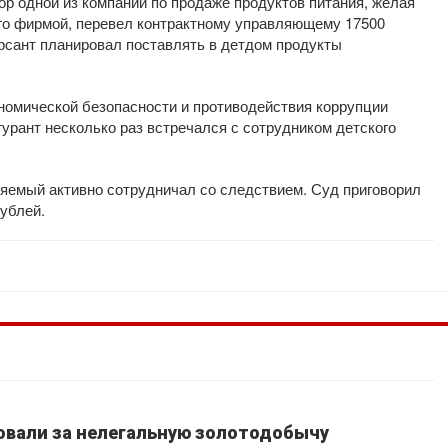
ор одной из компаний по продаже продуктов питания, желая
его фирмой, перевел контрактному управляющему 17500
ерсант планировал поставлять в детдом продукты
номической безопасности и противодействия коррупции
урант несколько раз встречался с сотрудником детского
няемый активно сотрудничал со следствием. Суд приговорил
ублей.
вали за нелегальную золотодобычу