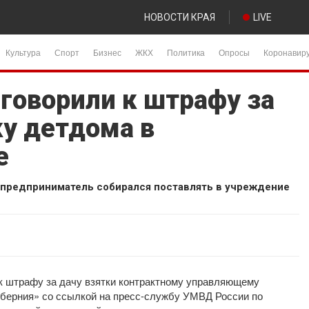
НОВОСТИ КРАЯ
LIVE
Культура
Спорт
Бизнес
ЖКХ
Политика
Опросы
Коронавир
говорили к штрафу за
ку детдома в
е
 предприниматель собирался поставлять в учреждение
к штрафу за дачу взятки контрактному управляющему
Губерния» со ссылкой на пресс-службу УМВД России по