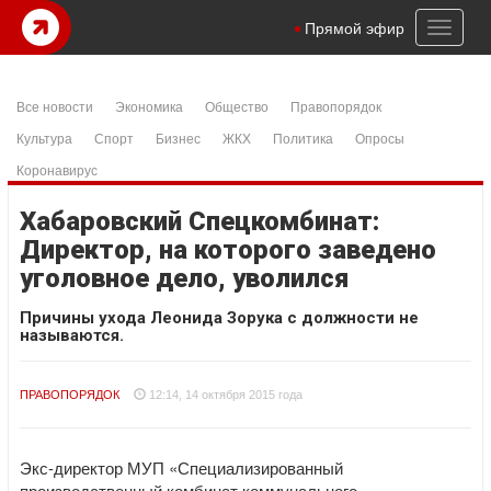
Toggl
Прямой эфир
naviga
Все новости
Экономика
Общество
Правопорядок
Культура
Спорт
Бизнес
ЖКХ
Политика
Опросы
Коронавирус
Хабаровский Спецкомбинат:
Директор, на которого заведено
уголовное дело, уволился
Причины ухода Леонида Зорука с должности не
называются.
ПРАВОПОРЯДОК
12:14, 14 октября 2015 года
Экс-директор МУП «Специализированный
производственный комбинат коммунального