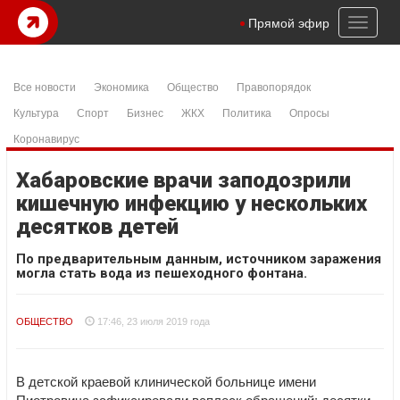
Toggl
Прямой эфир
naviga
Все новости
Экономика
Общество
Правопорядок
Культура
Спорт
Бизнес
ЖКХ
Политика
Опросы
Коронавирус
Хабаровские врачи заподозрили
кишечную инфекцию у нескольких
десятков детей
По предварительным данным, источником заражения
могла стать вода из пешеходного фонтана.
ОБЩЕСТВО
17:46, 23 июля 2019 года
В детской краевой клинической больнице имени
Пиотровича зафиксировали всплеск обращений: десятки