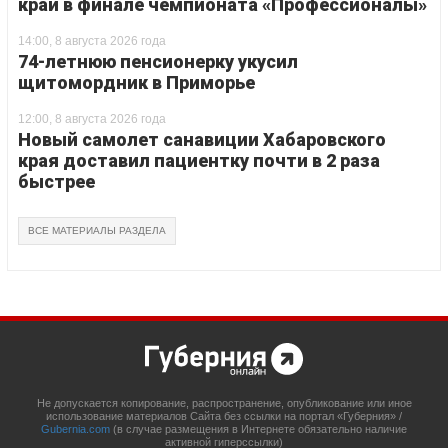
край в финале чемпионата «Профессионалы»
14:00, 8 августа 2026 года
74-летнюю пенсионерку укусил
щитомордник в Приморье
12:00, 8 августа 2026 года
Новый самолет санавиции Хабаровского
края доставил пациентку почти в 2 раза
быстрее
ВСЕ МАТЕРИАЛЫ РАЗДЕЛА
Не допускается копирование, распространение, опубликование или иное
использование материалов Сайта без ссылки на портал «Губерния» /
Gubernia.com
(в случае размещения в Интернете обязательно наличие
активной гиперссылки)