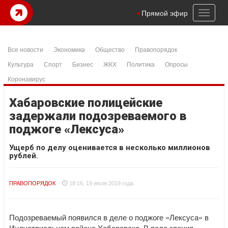
Toggl
Прямой эфир
naviga
Все новости
Экономика
Общество
Правопорядок
Культура
Спорт
Бизнес
ЖКХ
Политика
Опросы
Коронавирус
Хабаровские полицейские
задержали подозреваемого в
поджоге «Лексуса»
Ущерб по делу оценивается в несколько миллионов
рублей.
ПРАВОПОРЯДОК
18:16, 19 июля 2019 года
Подозреваемый появился в деле о поджоге «Лексуса» в
Индустриальном районе Хабаровска. В поле зрения