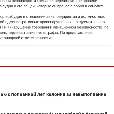
онной безопасности компании-перевозчика не провели
судна и его вещей, которые он пронес с собой в самолет.
ор возбудил в отношении авиапредприятия и должностных
 об административных правонарушениях, предусмотренных
оАП РФ (нарушение требований авиационной безопасности), по
ачены административные штрафы. По представлению
иплинарной ответственности.
а 6 с половиной лет колонии за невыполнение