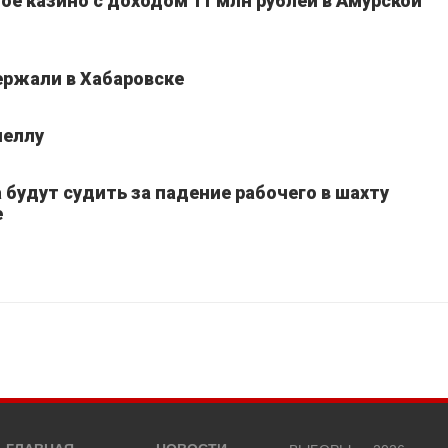
ое казино с доходом 11 млн рублей в Амурской
ержали в Хабаровске
неллу
 будут судить за падение рабочего в шахту
е