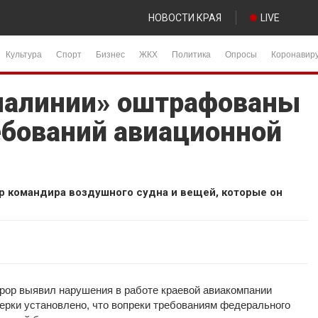
НОВОСТИ КРАЯ
LIVE
Культура
Спорт
Бизнес
ЖКХ
Политика
Опросы
Коронавир
иалинии» оштрафованы
ебований авиационной
р командира воздушного судна и вещей, которые он
рор выявил нарушения в работе краевой авиакомпании
ерки установлено, что вопреки требованиям федерального