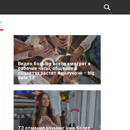
ус
Видео больше всего смотрят в
рабочие часы, общение в
соцсетях растет к полуночи – big
data T2
Т2 отменил роуминг уже более