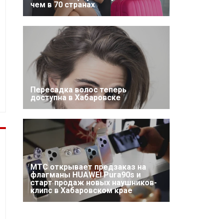
чем в 70 странах
Пересадка волос теперь
доступна в Хабаровске
МТС открывает предзаказ на
флагманы HUAWEI Pura90s и
старт продаж новых наушников-
клипс в Хабаровском крае