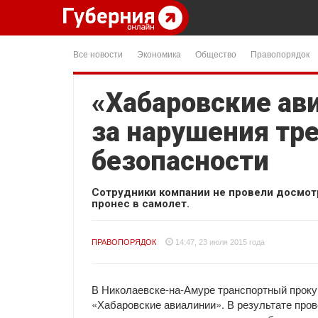
Все новости
Экономика
Общество
Правопорядок
«Хабаровские ав
за нарушения тр
безопасности
Сотрудники компании не провели досмот
пронес в самолет.
ПРАВОПОРЯДОК
14:47, 23 июля 2015 года
В Николаевске-на-Амуре транспортный проку
«Хабаровские авиалинии». В результате пров