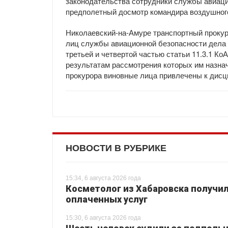
законодательства сотрудники службы авиаци
предполетный досмотр командира воздушного 
Николаевский-на-Амуре транспортный прокур
лиц службы авиационной безопасности дела
третьей и четвертой частью статьи 11.3.1 К
результатам рассмотрения которых им назн
прокурора виновные лица привлечены к дисц
НОВОСТИ В РУБРИКЕ
15:34, 6 августа 2026 года
Косметолог из Хабаровска получил
оплаченных услуг
15:30, 6 августа 2026 года