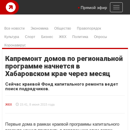
Toggl
Прямой эфир
naviga
Все новости
Экономика
Общество
Правопорядок
Культура
Спорт
Бизнес
ЖКХ
Политика
Опросы
Коронавирус
Капремонт домов по региональной
программе начнется в
Хабаровском крае через месяц
Сейчас краевой Фонд капитального ремонта ведет
поиск подрядчиков.
ЖКХ
15:41, 8 июня 2015 года
Первые дома в рамках краевой программы капитального
ремонта начнут приводить в порядок уже этим летом,