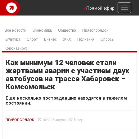
Toggl
Прямой эфир
naviga
Все новости
Экономика
Общество
Правопорядок
Культура
Спорт
Бизнес
ЖКХ
Политика
Опросы
Коронавирус
Как минимум 12 человек стали
жертвами аварии с участием двух
автобусов на трассе Хабаровск –
Комсомольск
Еще несколько пострадавших находятся в тяжелом
состоянии.
ПРАВОПОРЯДОК
16:42, 5 августа 2015 года