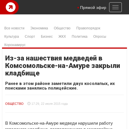
Toggl
Прямой эфир
naviga
Все новости
Экономика
Общество
Правопорядок
Культура
Спорт
Бизнес
ЖКХ
Политика
Опросы
Коронавирус
Из-за нашествия медведей в
Комсомольске-на-Амуре закрыли
кладбище
Ранее в этом районе заметили двух косолапых, их
поисками занялись полицейские.
ОБЩЕСТВО
17:29, 22 июля 2015 года
В Комсомольске-на-Амуре медведи нарушили работу
городского кладбища, расположенного в микрорайоне