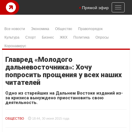
Toggl
Прямой эфир
naviga
Все новости
Экономика
Общество
Правопорядок
Культура
Спорт
Бизнес
ЖКХ
Политика
Опросы
Коронавирус
Главред «Молодого
дальневосточника»: Хочу
попросить прощения у всех наших
читателей
Одно из старейших на Дальнем Востоке изданий из-
за кризиса вынуждено приостановить свою
деятельность.
ОБЩЕСТВО
18:44, 30 июня 2015 года