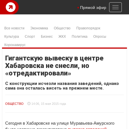
Toggl
Прямой эфир
naviga
Все новости
Экономика
Общество
Правопорядок
Культура
Спорт
Бизнес
ЖКХ
Политика
Опросы
Коронавирус
Гигантскую вывеску в центре
Хабаровска не снесли, но
«отредактировали»
С конструкции исчезли названия заведений, однако
сама она осталась висеть на прежнем месте.
ОБЩЕСТВО
14:06, 15 мая 2015 года
Сегодня в Хабаровске на улице Муравьева-Амурского
была частично демонтирована
вывеска заведений