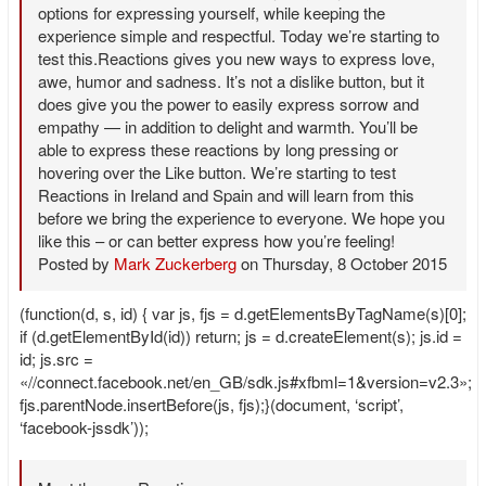
options for expressing yourself, while keeping the
experience simple and respectful. Today we’re starting to
test this.Reactions gives you new ways to express love,
awe, humor and sadness. It’s not a dislike button, but it
does give you the power to easily express sorrow and
empathy — in addition to delight and warmth. You’ll be
able to express these reactions by long pressing or
hovering over the Like button. We’re starting to test
Reactions in Ireland and Spain and will learn from this
before we bring the experience to everyone. We hope you
like this – or can better express how you’re feeling!
Posted by
Mark Zuckerberg
on Thursday, 8 October 2015
(function(d, s, id) { var js, fjs = d.getElementsByTagName(s)[0];
if (d.getElementById(id)) return; js = d.createElement(s); js.id =
id; js.src =
«//connect.facebook.net/en_GB/sdk.js#xfbml=1&version=v2.3»;
fjs.parentNode.insertBefore(js, fjs);}(document, ‘script’,
‘facebook-jssdk’));