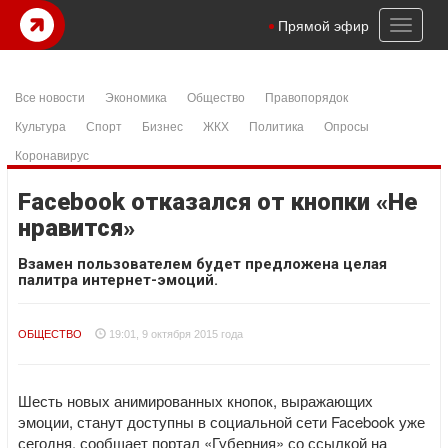
Toggl
Прямой эфир
naviga
Все новости
Экономика
Общество
Правопорядок
Культура
Спорт
Бизнес
ЖКХ
Политика
Опросы
Коронавирус
Facebook отказался от кнопки «Не
нравится»
Взамен пользователем будет предложена целая
палитра интернет-эмоций.
ОБЩЕСТВО
19:01, 9 октября 2015 года
Шесть новых анимированных кнопок, выражающих
эмоции, станут доступны в социальной сети Facebook уже
сегодня, сообщает портал «Губерния» со ссылкой на