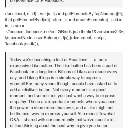
социальной сети Facebook.
(function(d, s, id) { var js, fjs = d.getElementsByTagName(s)[0];
if (d.getElementById(id)) return; js = d.createElement(s); js.id =
id; js.src =
«//connect.facebook.net/en_GB/sdk.js#xfbml=1&version=v2.3»;
fjs.parentNode.insertBefore(js, fjs);}(document, ‘script’,
‘facebook-jssdk’));
Today we’re launching a test of Reactions — a more
expressive Like button. The Like button has been a part of
Facebook for a long time. Billions of Likes are made every
day, and Liking things is a simple way to express
yourself.For many years though, people have asked us to
add a «dislike» button. Not every moment is a good
moment, and sometimes you just want a way to express
empathy. These are important moments where you need
the power to share more than ever, and a Like might not
be the best way to express yourself.At a recent Townhall
Q&A, I shared with our community that we’ve spent a lot
of time thinking about the best way to give you better