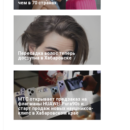
чем в 70 странах
Пересадка волос теперь
доступна в Хабаровске
МТС открывает предзаказ на
флагманы HUAWEI Pura90s и
старт продаж новых наушников-
клипс в Хабаровском крае