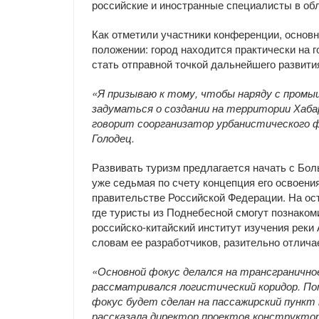
российские и иностранные специалисты в обл
Как отметили участники конференции, основн
положении: город находится практически на 
стать отправной точкой дальнейшего развити
«Я призываю к тому, чтобы наряду с пром
задуматься о создании на территории Хаба
говорит соорганизатор урбанистического 
Голодец.
Развивать туризм предлагается начать с Бол
уже седьмая по счету концепция его освоени
правительстве Российской Федерации. На ост
где туристы из Поднебесной смогут познаком
российско-китайский институт изучения реки
словам ее разработчиков, разительно отлича
«Основной фокус делался на трансгранично
рассматривался логистический коридор. П
фокус будет сделан на пассажирский пункт 
рассказала директор проектов конструкто