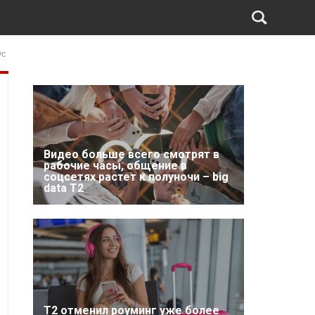
ус
Видео больше всего смотрят в
рабочие часы, общение в
соцсетях растет к полуночи – big
data T2
Т2 отменил роуминг уже более