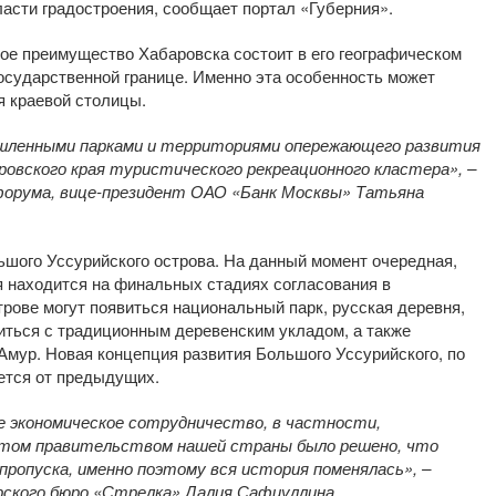
асти градостроения, сообщает портал «Губерния».
ое преимущество Хабаровска состоит в его географическом
государственной границе. Именно эта особенность может
я краевой столицы.
ышленными парками и территориями опережающего развития
ровского края туристического рекреационного кластера», –
форума, вице-президент ОАО «Банк Москвы» Татьяна
ьшого Уссурийского острова. На данный момент очередная,
я находится на финальных стадиях согласования в
рове могут появиться национальный парк, русская деревня,
иться с традиционным деревенским укладом, а также
 Амур. Новая концепция развития Большого Уссурийского, по
ется от предыдущих.
е экономическое сотрудничество, в частности,
отом правительством нашей страны было решено, что
пропуска, именно поэтому вся история поменялась», –
рского бюро «Стрелка» Далия Сафиуллина.