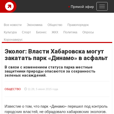
Toggl
Прямой эфир
naviga
Все новости
Экономика
Общество
Правопорядок
Культура
Спорт
Бизнес
ЖКХ
Политика
Опросы
Коронавирус
Эколог: Власти Хабаровска могут
закатать парк «Динамо» в асфальт
В связи с изменением статуса парка местные
защитники природы опасаются за сохранность
зеленых насаждений.
ОБЩЕСТВО
11:28, 5 июня 2015 года
Известие о том, что парк «Динамо» перешел под контроль
городских властей, не обрадовало хабаровских экологов.