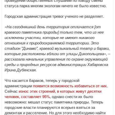
проведении общественных слушаний по поводу смены
статуса парка многим экологам ничего не было известно.
Городская администрация тревог ученого не разделяет.
«На сегодняшний день территория отличается [от
краевого памятника природы] только тем, что из нее
исключены участки, которые не имеют никакого
отношения к природоохраняемой территории. Это
стадион "Динамо", краевой музыкальный театр и бараки,
которые расположены вблизи от улицы Дикопольцева», –
рассказала начальник управления по охране окружающей
среды и природных ресурсов администрации Хабаровска
Ирина Дубянская.
Что касается бараков, теперь у городской
администрации
появится возможность избавиться от них
.
Сейчас
износ этих строений, в которых живут десятки
человек, составляет 95%
, однако снести их было
невозможно: мешал статус памятника природы. Теперь
городские власти планируются всерьез взяться за
демонтаж и расселение. Но для этого необходимо найти