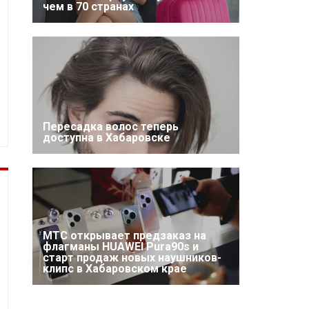
чем в 70 странах
Пересадка волос теперь
доступна в Хабаровске
МТС открывает предзаказ на
флагманы HUAWEI Pura90s и
старт продаж новых наушников-
клипс в Хабаровском крае