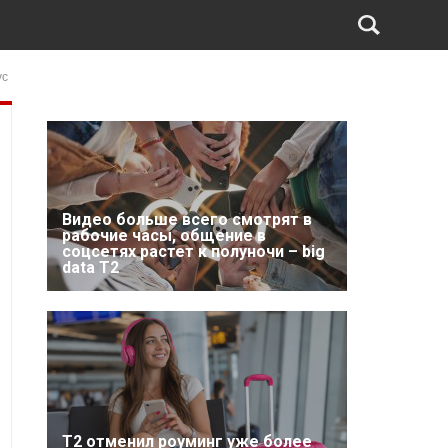
ус
Видео больше всего смотрят в
рабочие часы, общение в
соцсетях растет к полуночи – big
data T2
Т2 отменил роуминг уже более