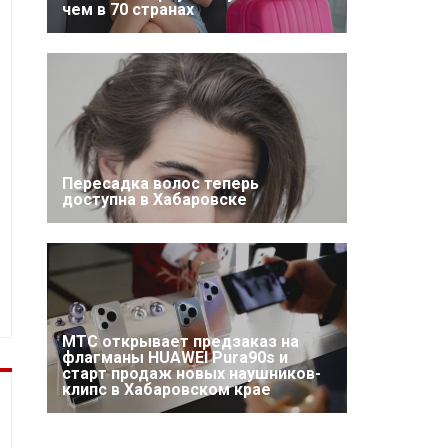
чем в 70 странах
Пересадка волос теперь
доступна в Хабаровске
МТС открывает предзаказ на
флагманы HUAWEI Pura90s и
старт продаж новых наушников-
клипс в Хабаровском крае