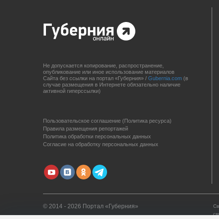
Не допускается копирование, распространение,
опубликование или иное использование материалов
Сайта без ссылки на портал «Губерния» /
Gubernia.com
(в
случае размещения в Интернете обязательно наличие
активной гиперссылки)
Пользовательское соглашение (Политика ресурса)
Правила размещения репортажей
Политика обработки персональных данных
Согласие на обработку персональных данных
© 2014 - 2026 Портал «Губерния»
Св
св