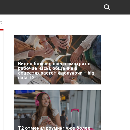
ус
Видео больше всего смотрят в
рабочие часы, общение в
соцсетях растет к полуночи – big
data T2
Т2 отменил роуминг уже более