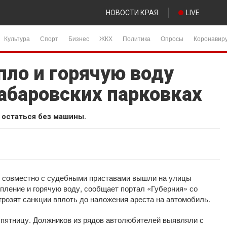
НОВОСТИ КРАЯ
LIVE
Культура
Спорт
Бизнес
ЖКХ
Политика
Опросы
Коронавир
пло и горячую воду
хабаровских парковках
остаться без машины.
 совместно с судебными приставами вышли на улицы
пление и горячую воду, сообщает портал «Губерния» со
розят санкции вплоть до наложения ареста на автомобиль.
 пятницу. Должников из рядов автолюбителей выявляли с