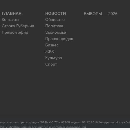
ГЛАВНАЯ
НОВОСТИ
ВЫБОРЫ — 2026
Контакты
Общество
Строка.Губерния
Политика
Прямой эфир
Экономика
Правопорядок
Бизнес
ЖКХ
Культура
Спорт
идетельство о регистрации ЭЛ № ФС 77 – 67908 выдано 06.12.2016 Федеральной службой
язи, информационных технологий и массовых коммуникаций.