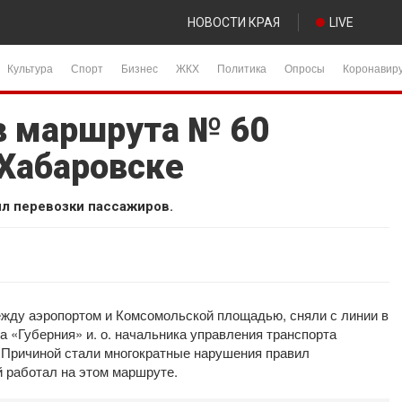
НОВОСТИ КРАЯ
LIVE
Культура
Спорт
Бизнес
ЖКХ
Политика
Опросы
Коронавир
в маршрута № 60
 Хабаровске
л перевозки пассажиров.
жду аэропортом и Комсомольской площадью, сняли с линии в
 «Губерния» и. о. начальника управления транспорта
 Причиной стали многократные нарушения правил
 работал на этом маршруте.