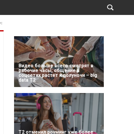
ус
Видео больше всего смотрят в
рабочие часы, общение в
соцсетях растет к полуночи – big
data T2
Т2 отменил роуминг уже более