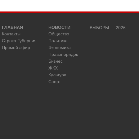
ГЛАВНАЯ
НОВОСТИ
ВЫБОРЫ — 2026
Контакты
Общество
Строка.Губерния
Политика
Прямой эфир
Экономика
Правопорядок
Бизнес
ЖКХ
Культура
Спорт