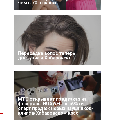
чем в 70 странах
Пересадка волос теперь
доступна в Хабаровске
МТС открывает предзаказ на
флагманы HUAWEI Pura90s и
старт продаж новых наушников-
клипс в Хабаровском крае