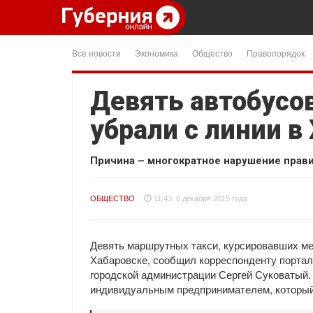
Все новости
Экономика
Общество
Правопорядок
Девять автобусо
убрали с линии в
Причина – многократное нарушение прави
ОБЩЕСТВО
11:43, 8 декабря 2015 года
Девять маршрутных такси, курсировавших ме
Хабаровске, сообщил корреспонденту портала
городской администрации Сергей Суковатый.
индивидуальным предпринимателем, который