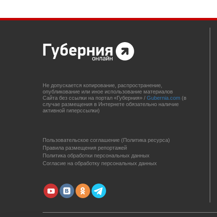
Не допускается копирование, распространение,
опубликование или иное использование материалов
Сайта без ссылки на портал «Губерния» /
Gubernia.com
(в
случае размещения в Интернете обязательно наличие
активной гиперссылки)
Пользовательское соглашение (Политика ресурса)
Правила размещения репортажей
Политика обработки персональных данных
Согласие на обработку персональных данных