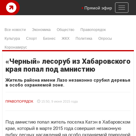
Toggl
Прямой эфир
naviga
Все новости
Экономика
Общество
Правопорядок
Культура
Спорт
Бизнес
ЖКХ
Политика
Опросы
Коронавирус
«Черный» лесоруб из Хабаровского
края попал под амнистию
Житель района имени Лазо незаконно срубил деревья
в особо охраняемой зоне.
ПРАВОПОРЯДОК
15:50, 9 июня 2015 года
Под амнистию попал житель поселка Катэн в Хабаровском
крае, который в марте 2015 года совершил незаконную
рубку лесных насаждений на особо охраняемой природной