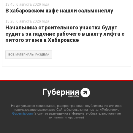
13:45, 6 августа 2026 года
В хабаровском кафе нашли сальмонеллу
13:28, 6 августа 2026 года
Начальника строительного участка будут
судить за падение рабочего в шахту лифта с
пятого этажа в Хабаровске
ВСЕ МАТЕРИАЛЫ РАЗДЕЛА
Не допускается копирование, распространение, опубликование или иное
использование материалов Сайта без ссылки на портал «Губерния» /
Gubernia.com
(в случае размещения в Интернете обязательно наличие
активной гиперссылки)