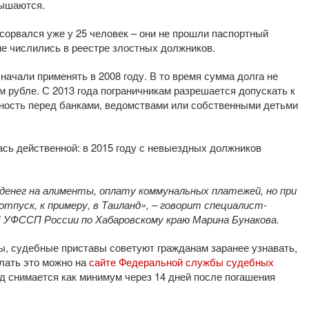
вышаются.
 сорвался уже у 25 человек – они не прошли паспортный
ане числились в реестре злостных должников.
начали применять в 2008 году. В то время сумма долга не
м рубле. С 2013 года пограничникам разрешается допускать к
нность перед банками, ведомствами или собственными детьми
сь действенной: в 2015 году с невыездных должников
денег на алименты, оплату коммунальных платежей, но при
тпуск, к примеру, в Таиланд», – говорит специалист-
 УФССП России по Хабаровскому краю Марина Бунакова.
ы, судебные приставы советуют гражданам заранее узнавать,
лать это можно на
сайте Федеральной службы судебных
зд снимается как минимум через 14 дней после погашения