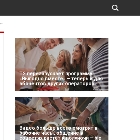
ус
Т2 перезапускает программу
«Выгодно вместе» – теперь и для
абонентов других операторов
Видео больше всего смотрят в
рабочие часы, общение в
соцсетях растет к полуночи – big