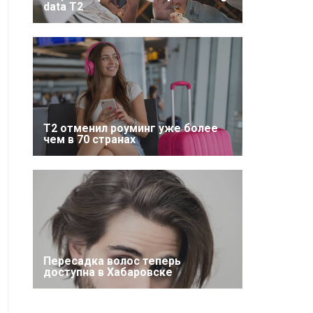
data T2
Т2 отменил роуминг уже более
чем в 70 странах
Пересадка волос теперь
доступна в Хабаровске