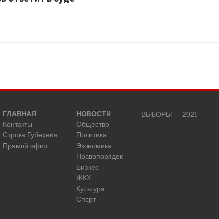
ГЛАВНАЯ
НОВОСТИ
ВЫБОРЫ — 2026
Контакты
Общество
Строка.Губерния
Политика
Прямой эфир
Экономика
Правопорядок
Бизнес
ЖКХ
Культура
Спорт