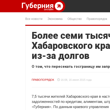
Все новости
Экономика
Общество
Правопорядок
Более семи тыся
Хабаровского кр
из-за долгов
О том, что пересекать госграницу им зап
ПРАВОПОРЯДОК
16:08, 16 июня 2015 года
7,5 тысячи жителей Хабаровского края в нас
задолженностей по кредитам, алиментам, ш
«Губерния». По данным краевого управления