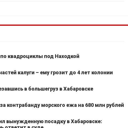
 по квадроциклы под Находкой
частей калуги – ему грозит до 4 лет колонии
езавшись в большегруз в Хабаровске
а контрабанду морского ежа на 680 млн рублей
ил вынужденную посадку в Хабаровске:
ь ответит в суде