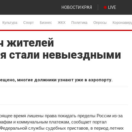
НОВОСТИ КРАЯ
LIVE
Культура
Спорт
Бизнес
ЖКХ
Политика
Опросы
Коронавир
ч жителей
ая стали невыездными
рещено, многие должники узнают уже в аэропорту.
тоящее время лишены права покидать пределы России из-за
трафам и коммунальным платежам, сообщает портал
 Федеральной службы судебных приставов, в период летних