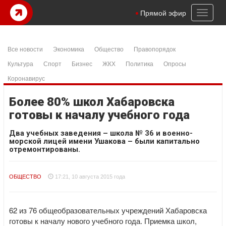
Toggl
Прямой эфир
naviga
Все новости
Экономика
Общество
Правопорядок
Культура
Спорт
Бизнес
ЖКХ
Политика
Опросы
Коронавирус
Более 80% школ Хабаровска
готовы к началу учебного года
Два учебных заведения – школа № 36 и военно-
морской лицей имени Ушакова – были капитально
отремонтированы.
ОБЩЕСТВО
17:21, 10 августа 2015 года
62 из 76 общеобразовательных учреждений Хабаровска
готовы к началу нового учебного года. Приемка школ,