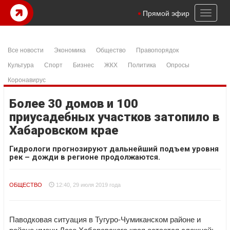
Toggl
Прямой эфир
naviga
Все новости
Экономика
Общество
Правопорядок
Культура
Спорт
Бизнес
ЖКХ
Политика
Опросы
Коронавирус
Более 30 домов и 100
приусадебных участков затопило в
Хабаровском крае
Гидрологи прогнозируют дальнейший подъем уровня
рек – дожди в регионе продолжаются.
ОБЩЕСТВО
12:40, 29 июля 2019 года
Паводковая ситуация в Тугуро-Чумиканском районе и
районе имени Лазо Хабаровского края остается сложной: