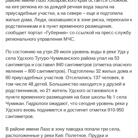
на юге региона из-за дождей речная вода зашла на
приусадебные участки, а на севере – еще и подтопила
жилые дома. Люди, оказавшиеся в зоне риска, переехали к
родственникам и в пункт временного размещения,
сообщает портал «Губерния» со ссылкой на пресс-службу
регионального управления МЧС.
По состоянию на утро 29 июля уровень воды в реке Уда у
села Удского Тугуро-Чумиканского района упал на 53
сантиметра и составил 840 сантиметров (отметка опасного
явления – 800 сантиметров). Подтоплены 32 жилых дома и
60 приусадебных участков. Отселились 137 человек, в
том числе 48 детей. Большинство находится у друзей и
родственников, но 21 житель Удского остановился в
пункте временного размещения на базе школы № 1 села
Чумикан. Гидрологи ожидают, что сегодня уровень реки у
Удского вновь поднимется и достигнет отметки 910-950
сантиметров.
В районе имени Лазо в зону паводка попали три села,
расположенные у реки Кия: Полетное, Прудки и