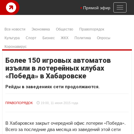
Toggl
Прямой эфир
naviga
Все новости
Экономика
Общество
Правопорядок
Культура
Спорт
Бизнес
ЖКХ
Политика
Опросы
Коронавирус
Более 150 игровых автоматов
изъяли в лотерейных клубах
«Победа» в Хабаровске
Рейды в заведениях сети продолжаются.
ПРАВОПОРЯДОК
19:00, 11 июня 2015 года
В Хабаровске закрыт очередной офис лотереи «Победа».
Всего за последние два месяца из заведений этой сети