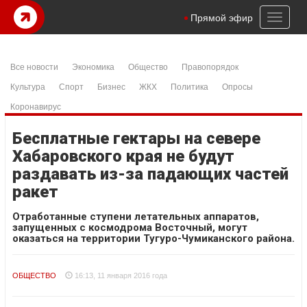
Toggl
Прямой эфир
naviga
Все новости
Экономика
Общество
Правопорядок
Культура
Спорт
Бизнес
ЖКХ
Политика
Опросы
Коронавирус
Бесплатные гектары на севере
Хабаровского края не будут
раздавать из-за падающих частей
ракет
Отработанные ступени летательных аппаратов,
запущенных с космодрома Восточный, могут
оказаться на территории Тугуро-Чумиканского района.
ОБЩЕСТВО
16:13, 11 января 2016 года