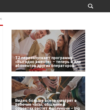
ус
Т2 перезапускает программу
«Выгодно вместе» – теперь и для
абонентов других операторов
Видео больше всего смотрят в
рабочие часы, общение в
соцсетях растет к полуночи – big