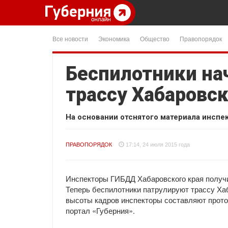
Все новости
Экономика
Общество
Правопорядок
Беспилотники на
трассу Хабаровс
На основании отснятого материала инсп
ПРАВОПОРЯДОК
17:14, 24 июля 2015 года
Инспекторы ГИБДД Хабаровского края получ
Теперь беспилотники патрулируют трассу Хаб
высоты кадров инспекторы составляют прото
портал «Губерния».