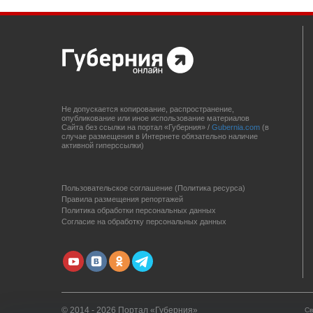
Не допускается копирование, распространение,
опубликование или иное использование материалов
Сайта без ссылки на портал «Губерния» /
Gubernia.com
(в
случае размещения в Интернете обязательно наличие
активной гиперссылки)
Пользовательское соглашение (Политика ресурса)
Правила размещения репортажей
Политика обработки персональных данных
Согласие на обработку персональных данных
© 2014 - 2026 Портал «Губерния»
Св