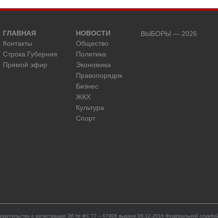
ГЛАВНАЯ
НОВОСТИ
ВЫБОРЫ — 2026
Контакты
Общество
Строка.Губерния
Политика
Прямой эфир
Экономика
Правопорядок
Бизнес
ЖКХ
Культура
Спорт
идетельство о регистрации ЭЛ № ФС 77 – 67908 выдано 06.12.2016 Федеральной службой