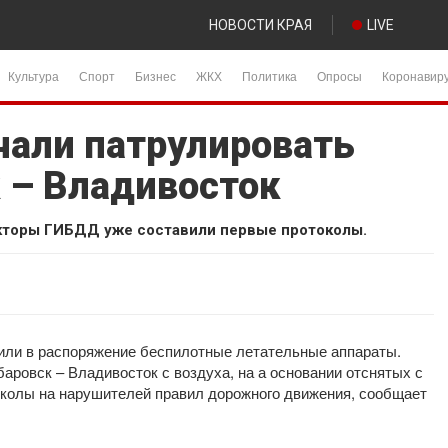
НОВОСТИ КРАЯ
LIVE
Культура
Спорт
Бизнес
ЖКХ
Политика
Опросы
Коронавир
чали патрулировать
к – Владивосток
екторы ГИБДД уже составили первые протоколы.
или в распоряжение беспилотные летательные аппараты.
аровск – Владивосток с воздуха, на а основании отснятых с
колы на нарушителей правил дорожного движения, сообщает