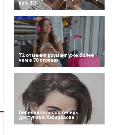
data T2
Т2 отменил роуминг уже более
чем в 70 странах
Пересадка волос теперь
доступна в Хабаровске