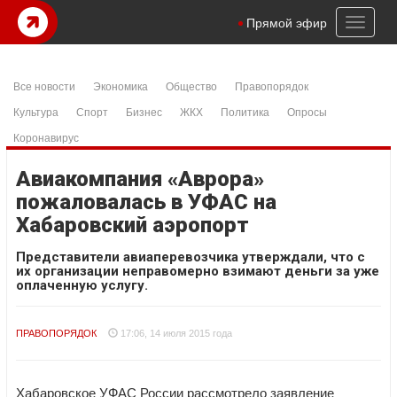
Toggl
Прямой эфир
naviga
Все новости
Экономика
Общество
Правопорядок
Культура
Спорт
Бизнес
ЖКХ
Политика
Опросы
Коронавирус
Авиакомпания «Аврора»
пожаловалась в УФАС на
Хабаровский аэропорт
Представители авиаперевозчика утверждали, что с
их организации неправомерно взимают деньги за уже
оплаченную услугу.
ПРАВОПОРЯДОК
17:06, 14 июля 2015 года
Хабаровское УФАС России рассмотрело заявление