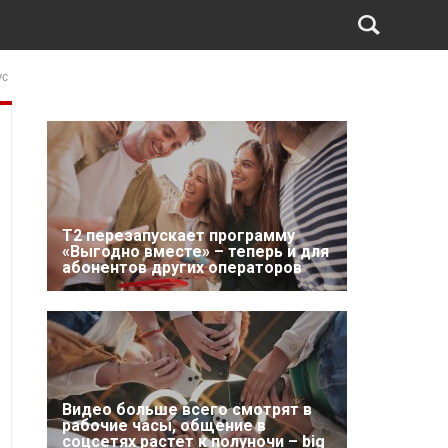
ус
Т2 перезапускает программу
«Выгодно вместе» – теперь и для
абонентов других операторов
Видео больше всего смотрят в
рабочие часы, общение в
соцсетях растет к полуночи – big