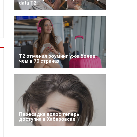
data T2
Т2 отменил роуминг уже более
чем в 70 странах
Пересадка волос теперь
доступна в Хабаровске