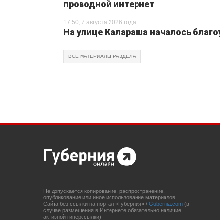
проводной интернет
17:50, 7 августа 2026 года
На улице Калараша началось благо
ВСЕ МАТЕРИАЛЫ РАЗДЕЛА
Не допускается копирование, распространение,
опубликование или иное использование материалов
Сайта без ссылки на портал «Губерния» /
Gubernia.com
(в
случае размещения в Интернете обязательно наличие
активной гиперссылки)