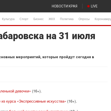
НОВОСТИ КРАЯ
LIVE
Культура
Спорт
Бизнес
ЖКХ
Политика
Опросы
Коронавир
абаровска на 31 июля
сновных мероприятий, которые пройдут сегодня в
аленькой девочки»
(16+).
е из курса «Экспрессивные искусства»
(16+).