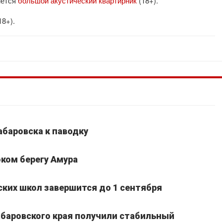
нется
большой акустический квартирник
(18+).
18+).
абаровска к паводку
ком берегу Амура
ких школ завершится до 1 сентября
Хабаровского края получили стабильный