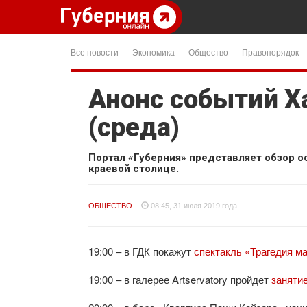
Все новости
Экономика
Общество
Правопорядок
Анонс событий Х
(среда)
Портал «Губерния» представляет обзор о
краевой столице.
ОБЩЕСТВО
08:45, 31 июля 2019 года
19:00 – в ГДК покажут
спектакль «Трагедия м
19:00 – в галерее Artservatory пройдет
заняти