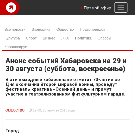
Toggl
Прямой эфир
naviga
Все новости
Экономика
Общество
Правопорядок
Культура
Спорт
Бизнес
ЖКХ
Политика
Опросы
Коронавирус
Анонс событий Хабаровска на 29 и
30 августа (суббота, воскресенье)
В эти выходные хабаровчане отметят 70-летие со
Дня окончания Второй мировой войны, проведут
фестиваль креатива «Осенний день» и примут
участие в театрализованном физкультурном параде.
ОБЩЕСТВО
19:00, 28 августа 2015 года
Город