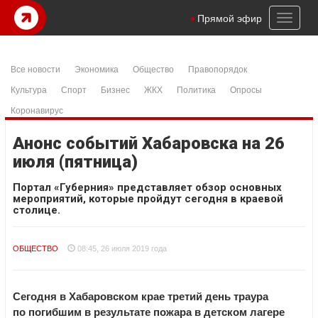
Toggl
Прямой эфир
naviga
Все новости
Экономика
Общество
Правопорядок
Культура
Спорт
Бизнес
ЖКХ
Политика
Опросы
Коронавирус
Анонс событий Хабаровска на 26
июля (пятница)
Портал «Губерния» представляет обзор основных
мероприятий, которые пройдут сегодня в краевой
столице.
ОБЩЕСТВО
08:45, 26 июля 2019 года
Сегодня в Хабаровском крае третий день траура
по погибшим в результате пожара в детском лагере