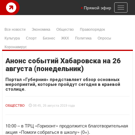
Toggl
Прямой эфир
naviga
Все новости
Экономика
Общество
Правопорядок
Культура
Спорт
Бизнес
ЖКХ
Политика
Опросы
Коронавирус
Анонс событий Хабаровска на 26
августа (понедельник)
Портал «Губерния» представляет обзор основных
мероприятий, которые пройдут сегодня в краевой
столице.
ОБЩЕСТВО
08:45, 26 августа 2019 года
10:00 – в ТРЦ «Горизонт» продолжится благотворительная
акция «Помоги собраться в школу» (0+).