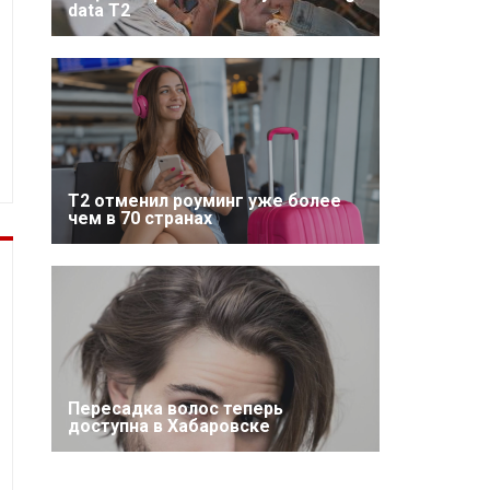
data T2
Т2 отменил роуминг уже более
чем в 70 странах
Пересадка волос теперь
доступна в Хабаровске