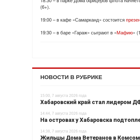
18:30 – в парке Дома офицеров флота начнет
(6+).
19:00 – в кафе «Самарканд» состоится
презе
19:30 – в баре «Гараж» сыграют в «
Мафию
» (
НОВОСТИ В РУБРИКЕ
15:00, 7 августа 2026 года
Хабаровский край стал лидером Д
14:44, 7 августа 2026 года
На островах у Хабаровска подтопл
14:38, 7 августа 2026 года
Жильцы Дома Ветеранов в Комсом