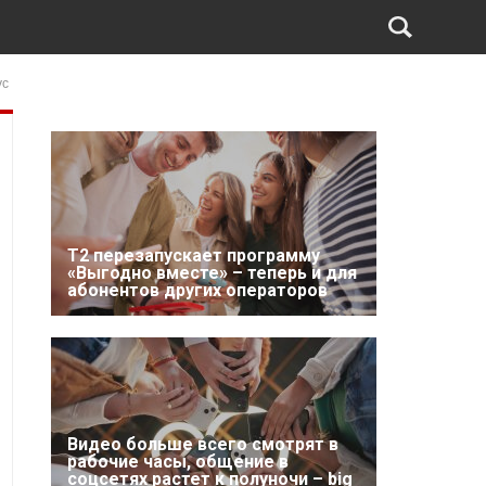
ус
Т2 перезапускает программу
«Выгодно вместе» – теперь и для
абонентов других операторов
Видео больше всего смотрят в
рабочие часы, общение в
соцсетях растет к полуночи – big