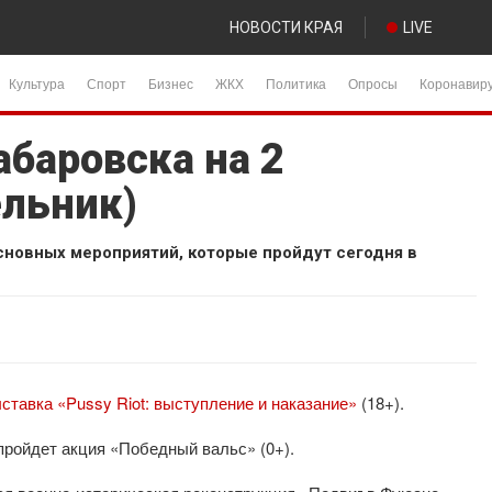
НОВОСТИ КРАЯ
LIVE
Культура
Спорт
Бизнес
ЖКХ
Политика
Опросы
Коронавир
баровска на 2
ельник)
сновных мероприятий, которые пройдут сегодня в
ставка «Pussy Riot: выступление и наказание»
(18+).
пройдет акция «Победный вальс» (0+).