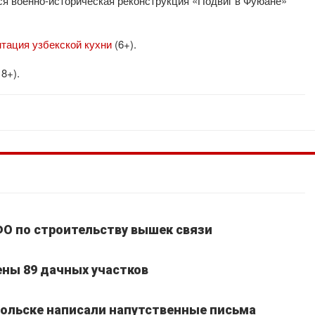
ся военно-историческая реконструкция «Подвиг в Фуюане»
нтация узбекской кухни
(6+).
18+).
ФО по строительству вышек связи
ены 89 дачных участков
ольске написали напутственные письма