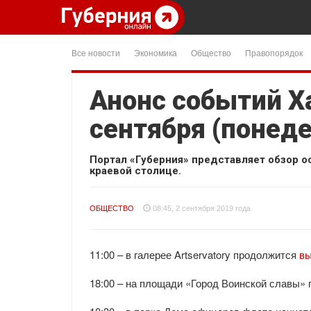
Все новости
Экономика
Общество
Правопорядок
Анонс событий Ха
сентября (понед
Портал «Губерния» представляет обзор о
краевой столице.
ОБЩЕСТВО
08:45, 2 сентября 2019 года
11:00 – в галерее Artservatory продолжится
вы
18:00 – на площади «Город Воинской славы» 