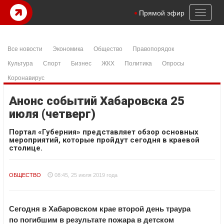
Toggl
Прямой эфир
naviga
Все новости
Экономика
Общество
Правопорядок
Культура
Спорт
Бизнес
ЖКХ
Политика
Опросы
Коронавирус
Анонс событий Хабаровска 25
июля (четверг)
Портал «Губерния» представляет обзор основных
мероприятий, которые пройдут сегодня в краевой
столице.
ОБЩЕСТВО
08:45, 25 июля 2019 года
Сегодня в Хабаровском крае второй день траура
по погибшим в результате пожара в детском