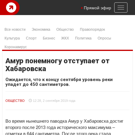
Toggl
Прямой эфир
naviga
Все новости
Экономика
Общество
Правопорядок
Культура
Спорт
Бизнес
ЖКХ
Политика
Опросы
Коронавирус
Амур понемногу отступает от
Хабаровска
Ожидается, что к концу сентября уровень реки
упадет до 450 сантиметров.
ОБЩЕСТВО
12:28, 2 сентября 2019 года
Во время нынешнего паводка Амур у Хабаровска достиг
второго после 2013 года исторического максимума –
отметки в 644 сантиметра. После этого река стала