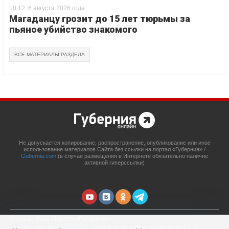
10:12, 6 августа 2026 года
Магаданцу грозит до 15 лет тюрьмы за
пьяное убийство знакомого
ВСЕ МАТЕРИАЛЫ РАЗДЕЛА
Не допускается копирование, распространение, опубликование или иное
использование материалов Сайта без ссылки на портал «Губерния» /
Gubernia.com
(в случае размещения в Интернете обязательно наличие
активной гиперссылки)
© 2014 - 2026 Портал «Губерния»
Сетевое издание
Gubernia.com
, свидетельство о регистрации ЭЛ № ФС 77 –