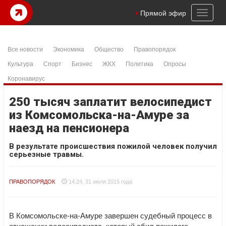
Toggl
Прямой эфир
naviga
Все новости
Экономика
Общество
Правопорядок
Культура
Спорт
Бизнес
ЖКХ
Политика
Опросы
Коронавирус
250 тысяч заплатит велосипедист
из Комсомольска-на-Амуре за
наезд на пенсионера
В результате происшествия пожилой человек получил
серьезные травмы.
ПРАВОПОРЯДОК
14:24, 31 июля 2015 года
В Комсомольске-на-Амуре завершен судебный процесс в
отношении велосипедиста, который сбил пожилого