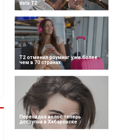
data T2
Т2 отменил роуминг уже более
чем в 70 странах
Пересадка волос теперь
доступна в Хабаровске