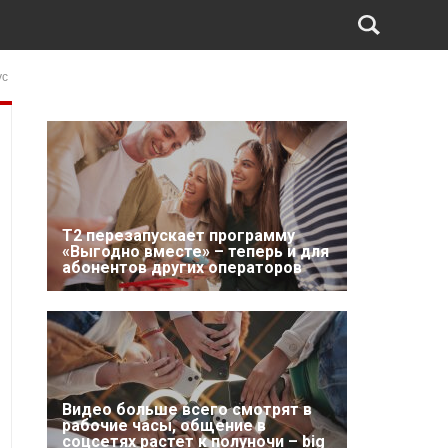
ус
Т2 перезапускает программу
«Выгодно вместе» – теперь и для
абонентов других операторов
Видео больше всего смотрят в
рабочие часы, общение в
соцсетях растет к полуночи – big