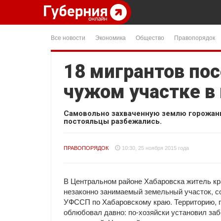
Все новости
Экономика
Общество
Правопорядок
18 мигрантов пос
чужом участке в 
Самовольно захваченную землю горожани
постояльцы разбежались.
ПРАВОПОРЯДОК
10:30, 25 ноября 2015 года
В Центральном районе Хабаровска житель кр
незаконно занимаемый земельный участок, с
УФССП по Хабаровскому краю. Территорию, 
облюбовал давно: по-хозяйски установил заб