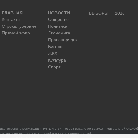
ГЛАВНАЯ
НОВОСТИ
ВЫБОРЫ — 2026
Контакты
Общество
Строка.Губерния
Политика
Прямой эфир
Экономика
Правопорядок
Бизнес
ЖКХ
Культура
Спорт
идетельство о регистрации ЭЛ № ФС 77 – 67908 выдано 06.12.2016 Федеральной службой
язи, информационных технологий и массовых коммуникаций.