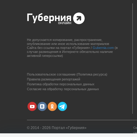
Не допускается копирование, распространение,
опубликование или иное использование материалов
Сайта без ссылки на портал «Губерния» /
Gubernia.com
(в
случае размещения в Интернете обязательно наличие
активной гиперссылки)
Пользовательское соглашение (Политика ресурса)
Правила размещения репортажей
Политика обработки персональных данных
Согласие на обработку персональных данных
© 2014 - 2026 Портал «Губерния»
Св
св