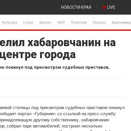
НОВОСТИ КРАЯ
LIVE
Культура
Спорт
Бизнес
ЖКХ
Политика
Опросы
Коронавир
елил хабаровчанин на
центре города
н покинул под присмотром судебных приставов,
аевой столицы под присмотром судебных приставов покинул
ообщает портал «Губерния» со ссылкой на пресс-службу
принадлежащую другому собственнику, хабаровчанин
ор, собрал парк автомобилей, построил несколько