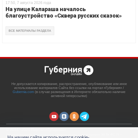
17:50, 7 августа 2026 года
На улице Калараша началось
благоустройство «Сквера русских сказок»
ВСЕ МАТЕРИАЛЫ РАЗДЕЛА
Не допускается копирование, распространение, опубликование или иное
использование материалов Сайта без ссылки на портал «Губерния» /
Gubernia.com
(в случае размещения в Интернете обязательно наличие
активной гиперссылки)
© 2014 - 2026 Портал «Губерния»
Сетевое издание
Gubernia.com
, свидетельство о регистрации ЭЛ № ФС 77 –
На нашем сайте используются cookie-