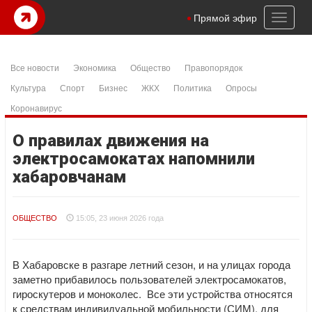
Toggl
Прямой эфир
naviga
Все новости
Экономика
Общество
Правопорядок
Культура
Спорт
Бизнес
ЖКХ
Политика
Опросы
Коронавирус
О правилах движения на
электросамокатах напомнили
хабаровчанам
ОБЩЕСТВО
15:05, 23 июня 2026 года
В Хабаровске в разгаре летний сезон, и на улицах города
заметно прибавилось пользователей электросамокатов,
гироскутеров и моноколес. Все эти устройства относятся
к средствам индивидуальной мобильности (СИМ), для