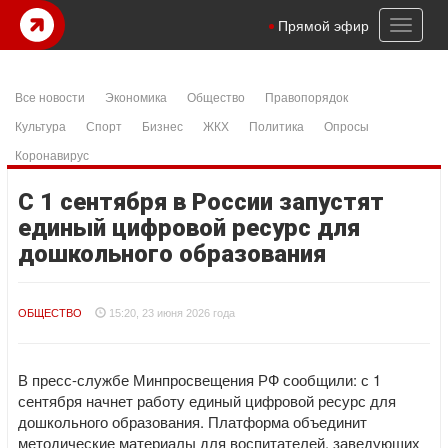
Toggl
Прямой эфир
naviga
Все новости
Экономика
Общество
Правопорядок
Культура
Спорт
Бизнес
ЖКХ
Политика
Опросы
Коронавирус
С 1 сентября в России запустят
единый цифровой ресурс для
дошкольного образования
ОБЩЕСТВО
15:20, 23 июня 2026 года
В пресс-службе Минпросвещения РФ сообщили: с 1
сентября начнет работу единый цифровой ресурс для
дошкольного образования. Платформа объединит
методические материалы для воспитателей, заведующих