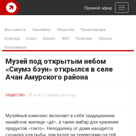
Toggl
Прямой эфир
naviga
Все новости
Экономика
Общество
Правопорядок
Культура
Спорт
Бизнес
ЖКХ
Политика
Опросы
Коронавирус
Музей под открытым небом
«Сиумэ бэун» открылся в селе
Ачан Амурского района
ОБЩЕСТВО
11:40, 17 декабря 2024 года
Музейный комплекс включает в себя традиционное
нанайское жилище «дё», а также амбар для хранения
продуктов «токто». Неподалеку от дома находится
сушилка для рыбы, при входе на территорию гостей