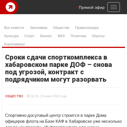
Toggl
Прямой эфир
naviga
Все новости
Экономика
Общество
Правопорядок
Культура
Спорт
Бизнес
ЖКХ
Политика
Опросы
Коронавирус
Сроки сдачи спорткомплекса в
хабаровском парке ДОФ – снова
под угрозой, контракт с
подрядчиком могут разорвать
ОБЩЕСТВО
10:15, 23 июня 2026 года
Спортивно-досуговый центр строится в парке Дома
офицеров флота на Базе КАФ в Хабаровске уже несколько
лет по нацпроекту «Инфраструктура для жизни».