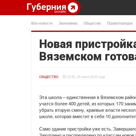
Все новости
Экономика
Общество
Правопорядок
Новая пристройка
Вяземском готов
ОБЩЕСТВО
10:35, 23 июня 2026 года
Эта школа – единственная в Вяземском район
учатся более 400 детей, из которых 170 зани
убрать вторую смену, краевые власти нескол
школе, которая вместит в себе 10 дополните
Само здание пристройки уже есть. Завершило
Закуплено и распределено по классам новое 