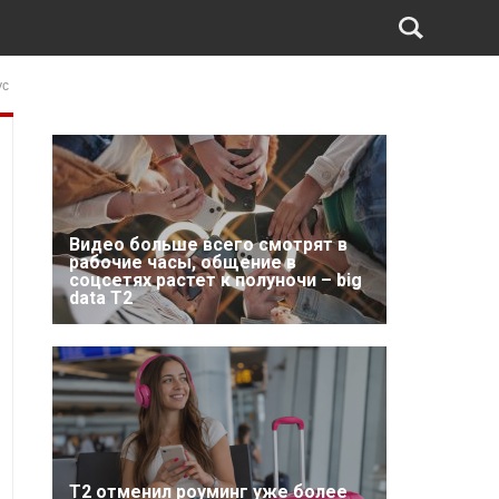
ус
Видео больше всего смотрят в
рабочие часы, общение в
соцсетях растет к полуночи – big
data T2
Т2 отменил роуминг уже более