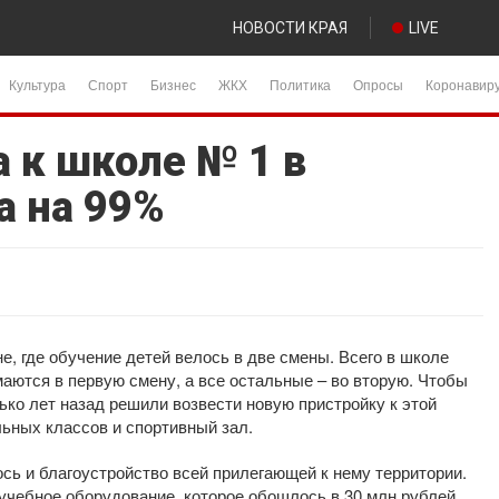
НОВОСТИ КРАЯ
LIVE
Культура
Спорт
Бизнес
ЖКХ
Политика
Опросы
Коронавир
 к школе № 1 в
а на 99%
е, где обучение детей велось в две смены. Всего в школе
маются в первую смену, а все остальные – во вторую. Чтобы
ько лет назад решили возвести новую пристройку к этой
льных классов и спортивный зал.
сь и благоустройство всей прилегающей к нему территории.
учебное оборудование, которое обошлось в 30 млн рублей.