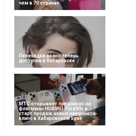
чем в 70 странах
Пересадка волос теперь
доступна в Хабаровске
МТС открывает предзаказ на
флагманы HUAWEI Pura90s и
старт продаж новых наушников-
клипс в Хабаровском крае