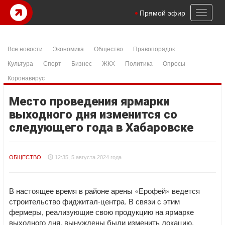
Toggl
Прямой эфир
naviga
Все новости
Экономика
Общество
Правопорядок
Культура
Спорт
Бизнес
ЖКХ
Политика
Опросы
Коронавирус
Место проведения ярмарки
выходного дня изменится со
следующего года в Хабаровске
ОБЩЕСТВО
12:35, 5 августа 2024 года
В настоящее время в районе арены «Ерофей» ведется
строительство фиджитал-центра. В связи с этим
фермеры, реализующие свою продукцию на ярмарке
выходного дня, вынуждены были изменить локацию.