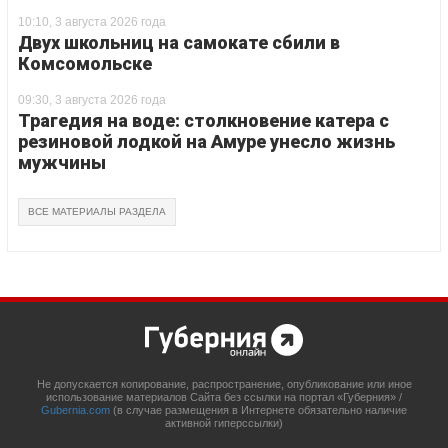
10:10, 3 августа 2026 года
Двух школьниц на самокате сбили в
Комсомольске
09:30, 3 августа 2026 года
Трагедия на воде: столкновение катера с
резиновой лодкой на Амуре унесло жизнь
мужчины
ВСЕ МАТЕРИАЛЫ РАЗДЕЛА
Не допускается копирование, распространение, опубликование или иное
использование материалов Сайта без ссылки на портал «Губерния» /
Gubernia.com
(в случае размещения в Интернете обязательно наличие
активной гиперссылки)