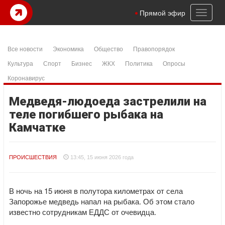
Toggl
Прямой эфир
naviga
Все новости
Экономика
Общество
Правопорядок
Культура
Спорт
Бизнес
ЖКХ
Политика
Опросы
Коронавирус
Медведя-людоеда застрелили на
теле погибшего рыбака на
Камчатке
ПРОИСШЕСТВИЯ
13:45, 15 июня 2026 года
В ночь на 15 июня в полутора километрах от села
Запорожье медведь напал на рыбака. Об этом стало
известно сотрудникам ЕДДС от очевидца.