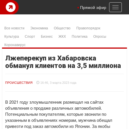
Toggl
Прямой эфир
naviga
Все новости
Экономика
Общество
Правопорядок
Культура
Спорт
Бизнес
ЖКХ
Политика
Опросы
Коронавирус
Лжеперекуп из Хабаровска
обманул клиентов на 3,5 миллиона
ПРОИСШЕСТВИЯ
16:46, 3 марта 2023 года
В 2021 году злоумышленник размещал на сайтах
объявления о продаже различных автомобилей.
Потенциальным покупателям, которые звонили по
указанным в объявлениях номерам, мужчина обещал
привезти под заказ автомобили из Японии. За якобы