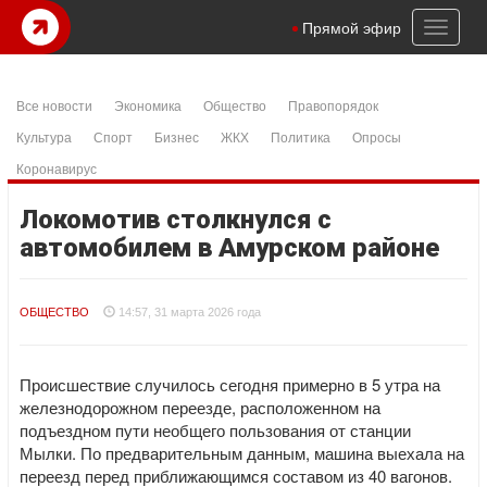
Toggl
Прямой эфир
naviga
Все новости
Экономика
Общество
Правопорядок
Культура
Спорт
Бизнес
ЖКХ
Политика
Опросы
Коронавирус
Локомотив столкнулся с
автомобилем в Амурском районе
ОБЩЕСТВО
14:57, 31 марта 2026 года
Происшествие случилось сегодня примерно в 5 утра на
железнодорожном переезде, расположенном на
подъездном пути необщего пользования от станции
Мылки. По предварительным данным, машина выехала на
переезд перед приближающимся составом из 40 вагонов.