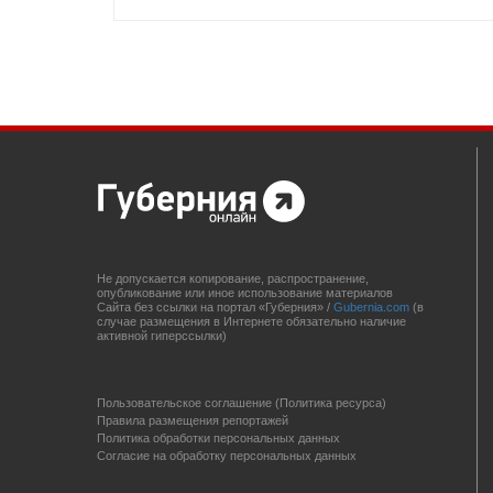
Не допускается копирование, распространение,
опубликование или иное использование материалов
Сайта без ссылки на портал «Губерния» /
Gubernia.com
(в
случае размещения в Интернете обязательно наличие
активной гиперссылки)
Пользовательское соглашение (Политика ресурса)
Правила размещения репортажей
Политика обработки персональных данных
Согласие на обработку персональных данных