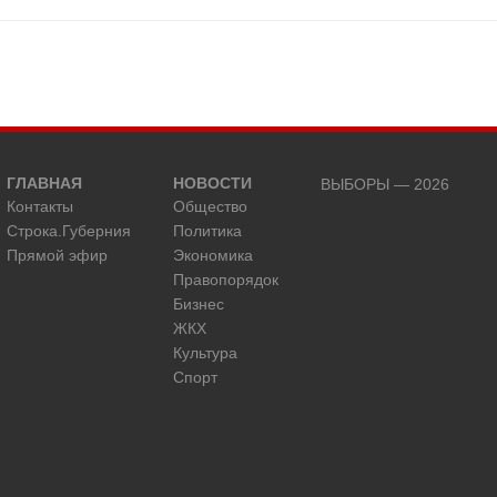
ГЛАВНАЯ
НОВОСТИ
ВЫБОРЫ — 2026
Контакты
Общество
Строка.Губерния
Политика
Прямой эфир
Экономика
Правопорядок
Бизнес
ЖКХ
Культура
Спорт