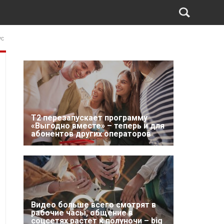
ус
Т2 перезапускает программу
«Выгодно вместе» – теперь и для
абонентов других операторов
Видео больше всего смотрят в
рабочие часы, общение в
соцсетях растет к полуночи – big