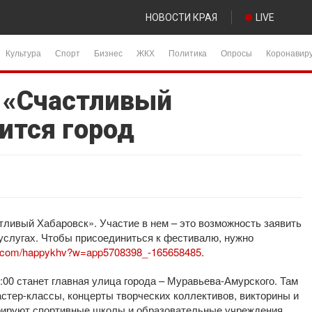
НОВОСТИ КРАЯ
LIVE
Культура
Спорт
Бизнес
ЖКХ
Политика
Опросы
Коронавир
 «Счастливый
ится город
тливый Хабаровск». Участие в нем – это возможность заявить
и услугах. Чтобы присоединиться к фестивалю, нужно
vk.com/happykhv?w=app5708398_-165658485
.
:00 станет главная улица города – Муравьева-Амурского. Там
астер-классы, концерты творческих коллективов, викторины и
рируют спортивные школы и образовательные учреждения,