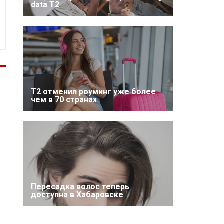
data T2
Т2 отменил роуминг уже более
чем в 70 странах
Пересадка волос теперь
доступна в Хабаровске