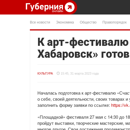
Все новости
Экономика
Общество
Правопорядок
К арт-фестивалю
Хабаровск» готов
КУЛЬТУРА
15:45, 31 марта 2023 года
Началась подготовка к арт-фестивалю «Счас
о себе, своей деятельности, своих товарах 
заполнить форму заявки по ссылке:
https://
«Площадкой» фестиваля 27 мая с 14:30 до 18
пройдут выставки, творческие мастерские, м
многое другое. Свои достижения продемонст