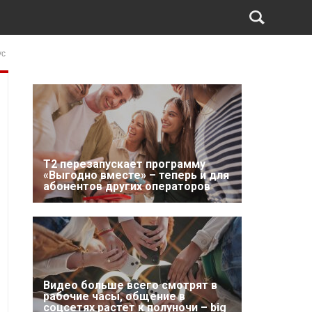
ус
Т2 перезапускает программу
«Выгодно вместе» – теперь и для
абонентов других операторов
Видео больше всего смотрят в
рабочие часы, общение в
соцсетях растет к полуночи – big