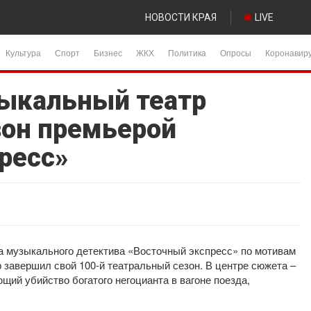
НОВОСТИ КРАЯ
LIVE
Культура
Спорт
Бизнес
ЖКХ
Политика
Опросы
Коронавир
ыкальный театр
зон премьерой
ресс»
 музыкального детектива «Восточный экспресс» по мотивам
р завершил свой 100-й театральный сезон. В центре сюжета –
ий убийство богатого негоцианта в вагоне поезда,