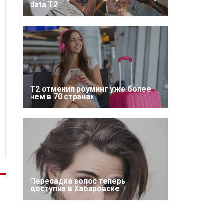
data T2
Т2 отменил роуминг уже более
чем в 70 странах
Пересадка волос теперь
доступна в Хабаровске