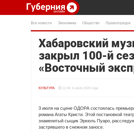
Все новости
Экономика
Общество
Правопорядок
Хабаровский муз
закрыл 100-й се
«Восточный эксп
КУЛЬТУРА
11:40, 6 июля 2026 года
3 июля на сцене ОДОРА состоялась премьера
романа Агаты Кристи. Этой постановкой теат
знаменитый сыщик Эркюль Пуаро, расследующ
застрявшего в снежном заносе.