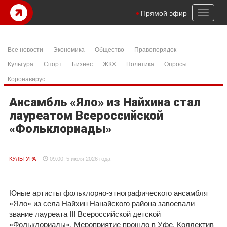
Toggl
Прямой эфир
naviga
Все новости
Экономика
Общество
Правопорядок
Культура
Спорт
Бизнес
ЖКХ
Политика
Опросы
Коронавирус
Ансамбль «Яло» из Найхина стал
лауреатом Всероссийской
«Фольклориады»
КУЛЬТУРА
09:00, 5 июля 2026 года
Юные артисты фольклорно-этнографического ансамбля
«Яло» из села Найхин Нанайского района завоевали
звание лауреата III Всероссийской детской
«Фольклориады». Мероприятие прошло в Уфе. Коллектив