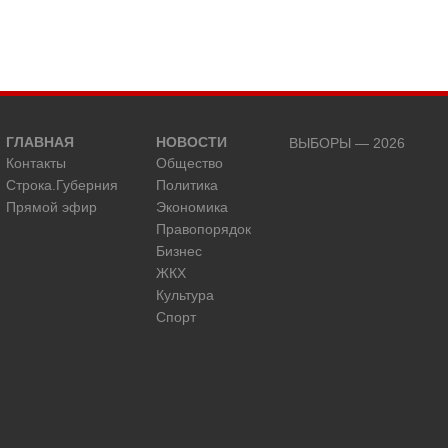
ГЛАВНАЯ
НОВОСТИ
ВЫБОРЫ — 2026
Контакты
Общество
Строка.Губерния
Политика
Прямой эфир
Экономика
Правопорядок
Бизнес
ЖКХ
Культура
Спорт