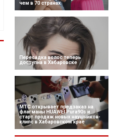
чем в 70 странах
Пересадка волос теперь
доступна в Хабаровске
МТС открывает предзаказ на
флагманы HUAWEI Pura90s и
старт продаж новых наушников-
клипс в Хабаровском крае