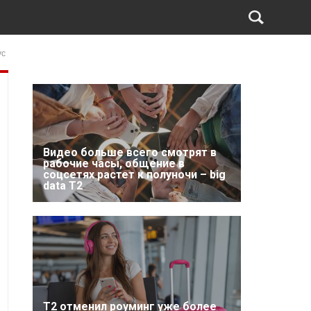
ус
Видео больше всего смотрят в
рабочие часы, общение в
соцсетях растет к полуночи – big
data T2
Т2 отменил роуминг уже более