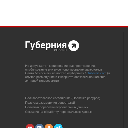
Не допускается копирование, распространение,
опубликование или иное использование материалов
Сайта без ссылки на портал «Губерния» /
Gubernia.com
(в
случае размещения в Интернете обязательно наличие
активной гиперссылки)
Пользовательское соглашение (Политика ресурса)
Правила размещения репортажей
Политика обработки персональных данных
Согласие на обработку персональных данных