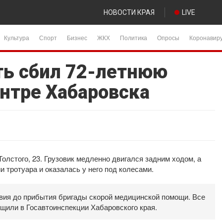
НОВОСТИ КРАЯ
LIVE
Культура
Спорт
Бизнес
ЖКХ
Политика
Опросы
Коронавир
ть сбил 72-летнюю
ентре Хабаровска
олстого, 23. Грузовик медленно двигался задним ходом, а
 тротуара и оказалась у него под колесами.
вия до прибытия бригады скорой медицинской помощи. Все
щили в Госавтоинспекции Хабаровского края.