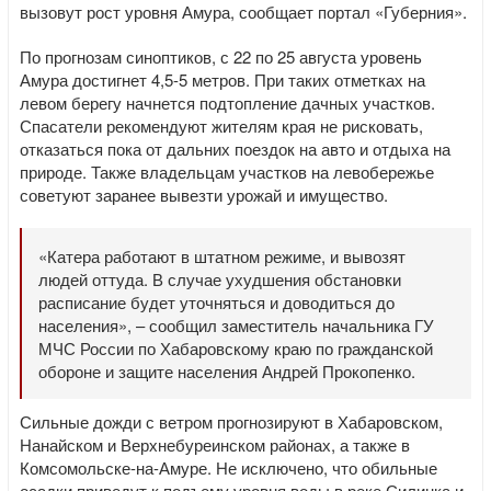
вызовут рост уровня Амура, сообщает портал «Губерния».
По прогнозам синоптиков, с 22 по 25 августа уровень
Амура достигнет 4,5-5 метров. При таких отметках на
левом берегу начнется подтопление дачных участков.
Спасатели рекомендуют жителям края не рисковать,
отказаться пока от дальних поездок на авто и отдыха на
природе. Также владельцам участков на левобережье
советуют заранее вывезти урожай и имущество.
«Катера работают в штатном режиме, и вывозят
людей оттуда. В случае ухудшения обстановки
расписание будет уточняться и доводиться до
населения», – сообщил заместитель начальника ГУ
МЧС России по Хабаровскому краю по гражданской
обороне и защите населения Андрей Прокопенко.
Сильные дожди с ветром прогнозируют в Хабаровском,
Нанайском и Верхнебуреинском районах, а также в
Комсомольске-на-Амуре. Не исключено, что обильные
осадки приведут к подъему уровня воды в реке Силинка и