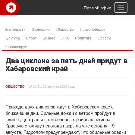
Toggl
Прямой эфир
naviga
Все новости
Экономика
Общество
Правопорядок
Культура
Спорт
Бизнес
ЖКХ
Политика
Опросы
Коронавирус
Два циклона за пять дней придут в
Хабаровский край
ОБЩЕСТВО
16:51, 19 августа 2022 года
Прихода двух циклонов ждут в Хабаровском крае в
ближайшие дни. Сильные дожди с ветром пройдут в
южных, центральных и северных районах региона.
Краевую столицу непогода накрыла уже сегодня, 19
августа. Гидрологи предупреждают, что обильные осадки