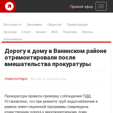
Toggl
Прямой эфир
naviga
Все новости
Экономика
Общество
Правопорядок
Культура
Спорт
Бизнес
ЖКХ
Политика
Опросы
Коронавирус
Дорогу к дому в Ванинском районе
отремонтировали после
вмешательства прокуратуры
ПРАВОПОРЯДОК
12:03, 23 июня 2026 года
Прокуратура провела проверку соблюдения ПДД.
Установлено, что при ремонте труб водоснабжения в
рамках инвестиционной программы повреждена
единственная дорога к многоквартирному дому.